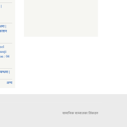
 |
धमा |
रकाशन
eel
nauji
on : 04
बन्धमा |
अन्य
सामाजिक सञ्जालका लिंकहरु