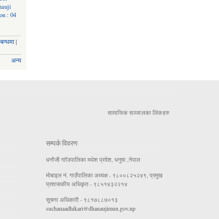
nauji
on : 04
बन्धमा |
अन्य
सामाजिक सञ्जालका लिंकहरु
सम्पर्क विवरण
धनौजी गाॉउपालिका मधेश प्रदेश, धनुषा ,नेपाल
मोबाइल नं. गाउँपालिका अध्यक्ष - ९८००८२५२४९, प्रमुख
प्रशासकीय अधिकृत - ९८५१४३२२१४
सूचना अधिकारी - ९८१७८८७०१३
suchanaadhikari@dhanaujimun.gov.np