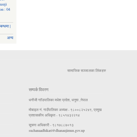
nauji
on : 04
बन्धमा |
अन्य
सामाजिक सञ्जालका लिंकहरु
सम्पर्क विवरण
धनौजी गाॉउपालिका मधेश प्रदेश, धनुषा ,नेपाल
मोबाइल नं. गाउँपालिका अध्यक्ष - ९८००८२५२४९, प्रमुख
प्रशासकीय अधिकृत - ९८५१४३२२१४
सूचना अधिकारी - ९८१७८८७०१३
suchanaadhikari@dhanaujimun.gov.np