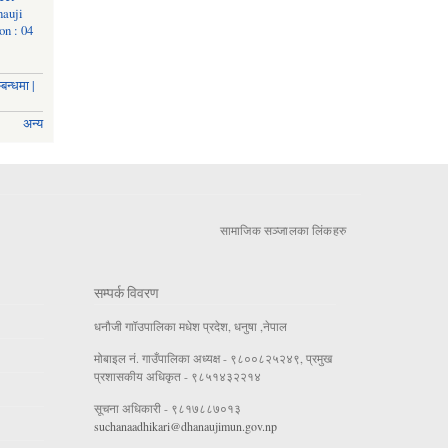
nauji
on : 04
बन्धमा |
अन्य
सामाजिक सञ्जालका लिंकहरु
सम्पर्क विवरण
धनौजी गाॉउपालिका मधेश प्रदेश, धनुषा ,नेपाल
मोबाइल नं. गाउँपालिका अध्यक्ष - ९८००८२५२४९, प्रमुख
प्रशासकीय अधिकृत - ९८५१४३२२१४
सूचना अधिकारी - ९८१७८८७०१३
suchanaadhikari@dhanaujimun.gov.np