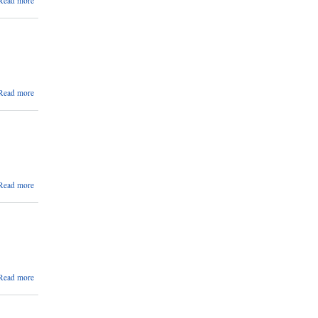
Read more
एघारौ
गाउँ
सभामा
उपस्थिति
हुन
सूचना |
about
Read more
एघारौ
गाउँ
सभा
तयारी
बारे |
about
Read more
लोक
सेवा
कक्षा
संचालन
सम्बन्धि
सूचना |
about आ.व.
Read more
२०८१/२०८२
को बजेट तथा
कार्यक्रमको