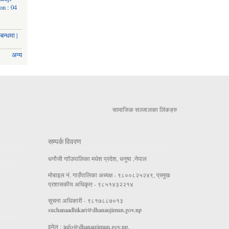
on : 04
बन्धमा |
अन्य
सामाजिक सञ्जालका लिंकहरु
सम्पर्क विवरण
धनौजी गाॉउपालिका मधेश प्रदेश, धनुषा ,नेपाल
मोबाइल नं. गाउँपालिका अध्यक्ष - ९८००८२५२४९, प्रमुख
प्रशासकीय अधिकृत - ९८५१४३२२१४
सूचना अधिकारी - ९८१७८८७०१३
suchanaadhikari@dhanaujimun.gov.np
इमेल :
info@dhanaujimun.gov.np
,