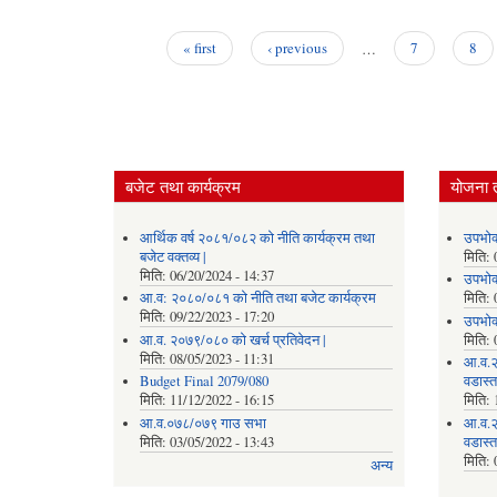
« first
‹ previous
…
7
8
Pages
बजेट तथा कार्यक्रम
योजना 
आर्थिक वर्ष २०८१/०८२ को नीति कार्यक्रम तथा
उपभोक
बजेट वक्तव्य |
मिति:
मिति:
06/20/2024 - 14:37
उपभोक
आ.व: २०८०/०८१ को नीति तथा बजेट कार्यक्रम
मिति:
मिति:
09/22/2023 - 17:20
उपभोक
आ.व. २०७९/०८० को खर्च प्रतिवेदन |
मिति:
मिति:
08/05/2023 - 11:31
आ.व.२
Budget Final 2079/080
वडास्
मिति:
11/12/2022 - 16:15
मिति:
आ.व.०७८/०७९ गाउ सभा
आ.व.२
मिति:
03/05/2022 - 13:43
वडास्
मिति:
अन्य