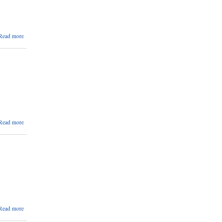
लागि राय
सुझाव
उपलब्ध
गराउने
about
Read more
सम्बन्धि
IEMIS
सूचना |
अद्यावधिक
गर्ने
सम्बन्धमा |
about
Read more
फुटबल खेल
प्रतियोगितामा
सहभागी हुन
सम्बन्धमा |
about
Read more
निशुल्क