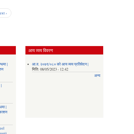
उपचारका
लागि
सिफारिस
ext ›
सम्बन्धमा
।
आय व्यय विवरण
्धमा |
आ.व. २०७९/०८० को आय व्यय प्रतिवेदन |
ाशन
मिति:
08/05/2023 - 12:42
अन्य
 |
धमा |
रकाशन
eel
nauji